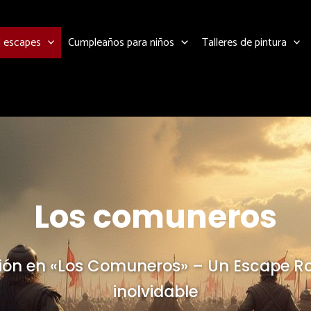
l escapes
Cumpleaños para niños
Talleres de pintura
Los comuneros
elión en «Los Comuneros» – Un Escape Ro
inolvidable