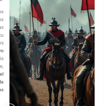
os
os
as
tu
es
vo
is
e,
el
la
os