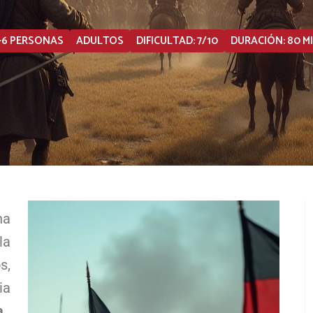
-6 PERSONAS
ADULTOS
DIFICULTAD: 7/10
DURACIÓN: 80 M
na
la
s,
ia
a.