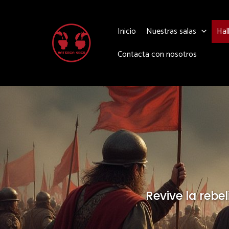
Ir
al
Inicio
Nuestras salas
Hal
contenido
Contacta con nosotros
Revive la reb