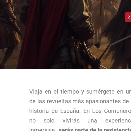
2
Viaja en el tiempo y sumérgete en u
de las revueltas más apasionantes de 
historia de España. En Los Comunero
no solo vivirás una experienc
inmersiva…
serás parte de la resistenci